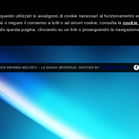
questo utilizzati si avvalgono di cookie necessari al funzionamento ed uti
ME
ABOUT
BLOG
GALLERIA
BENU
CONTATTI
ORARI
iù o negare il consenso a tutti o ad alcuni cookie, consulta la
cookie 
o questa pagina, cliccando su un link o proseguendo la navigazione 
2026 ARIANNA MECOZZI – LA DANZA ORIENTALE. HOSTING BY
ILTUOSPAZIOWEB
.