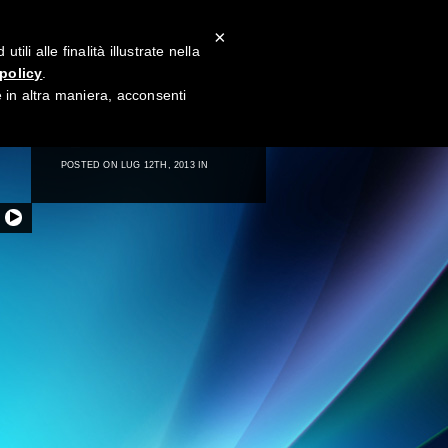
×
li alle finalità illustrate nella
policy
.
→
in altra maniera, acconsenti
2_ZL8A8374
POSTED ON LUG 12TH, 2013 IN