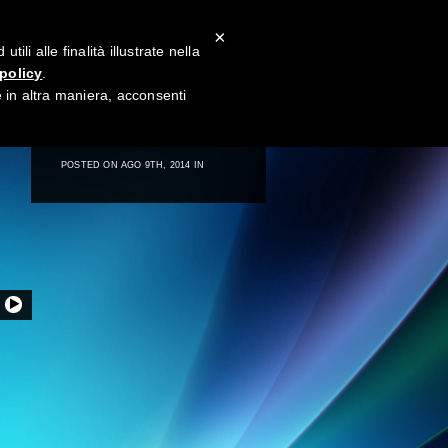
×
li alle finalità illustrate nella
policy
.
→
in altra maniera, acconsenti
681
POSTED ON AGO 9TH, 2014 IN