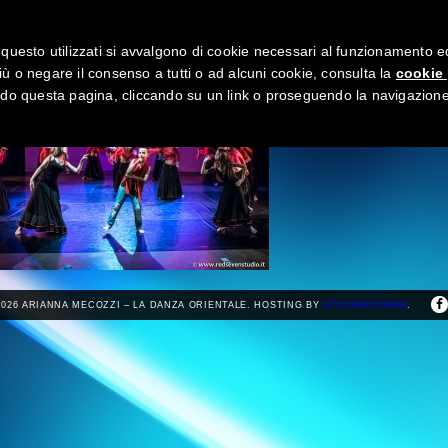
questo utilizzati si avvalgono di cookie necessari al funzionamento ed uti
ME
ABOUT
BLOG
GALLERIA
BENU
CONTATTI
ORARI
iù o negare il consenso a tutti o ad alcuni cookie, consulta la
cookie 
o questa pagina, cliccando su un link o proseguendo la navigazione 
2026 ARIANNA MECOZZI – LA DANZA ORIENTALE. HOSTING BY
ILTUOSPAZIOWEB
.