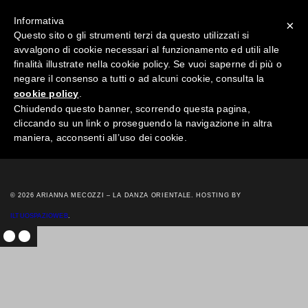
Informativa
×
Questo sito o gli strumenti terzi da questo utilizzati si
avvalgono di cookie necessari al funzionamento ed utili alle
finalità illustrate nella cookie policy. Se vuoi saperne di più o
negare il consenso a tutti o ad alcuni cookie, consulta la
DANZA ORIENTALE E CINEMA
cookie policy
.
Danza orientale e cinema L’arte cinematografica, considerata a buon
Chiudendo questo banner, scorrendo questa pagina,
diritto la settima arte, oltre al suo valore estetico intrinseco ha il potere
cliccando su un link o proseguendo la navigazione in altra
di promuovere, rendendole …
maniera, acconsenti all’uso dei cookie.
MORE →
© 2026 ARIANNA MECOZZI – LA DANZA ORIENTALE. HOSTING BY
ILTUOSPAZIOWEB
.